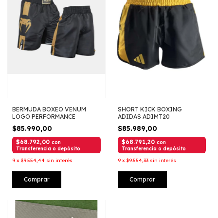
BERMUDA BOXEO VENUM
SHORT KICK BOXING
LOGO PERFORMANCE
ADIDAS ADIMT20
$85.990,00
$85.989,00
$68.792,00
$68.791,20
con
con
Transferencia o depósito
Transferencia o depósito
9
x
$9.554,44
sin interés
9
x
$9.554,33
sin interés
Comprar
Comprar