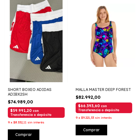
SHORT BOXEO ADIDAS
MALLA MASTER DEEP FOREST
ADIBX2SH
$82.992,00
$74.989,00
$66.393,60
con
$59.991,20
Transferencia o depósito
con
Transferencia o depósito
9
x
$9.221,33
sin interés
9
x
$8.332,11
sin interés
Comprar
Comprar