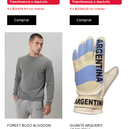
Transferencia o depósito
Transferencia o depósito
9
x
$10.474,44
sin interés
9
x
$12.062,22
sin interés
Comprar
Comprar
FOREST BUZO ALGODON
GUANTE ARQUERO