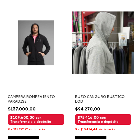
CAMPERA ROMPEVIENTO
BUZO CANGURO RUSTICO
PARADISE
LOD
$137.000,00
$94.270,00
$109.600,00
$75.416,00
con
con
Transferencia o depósito
Transferencia o depósito
9
x
$15.222,22
sin interés
9
x
$10.474,44
sin interés