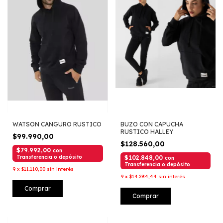
WATSON CANGURO RUSTICO
BUZO CON CAPUCHA
RUSTICO HALLEY
$99.990,00
$128.560,00
$79.992,00
con
Transferencia o depósito
$102.848,00
con
Transferencia o depósito
9
x
$11.110,00
sin interés
9
x
$14.284,44
sin interés
Comprar
Comprar