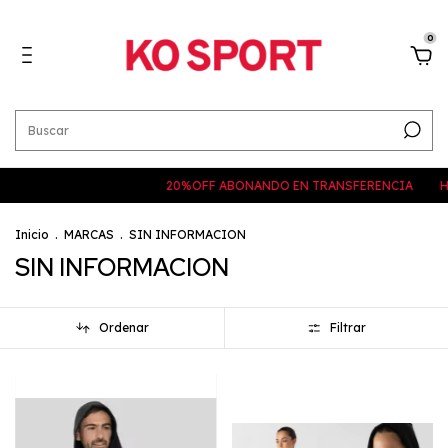
0
20%OFF ABONANDO EN TRANSFERENCIA
HAS
Inicio
.
MARCAS
.
SIN INFORMACION
SIN INFORMACION
Ordenar
Filtrar