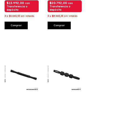
$15.992,00
$20.792,00
con
con
Transferencia o
Transferencia o
depósito
depósito
3
x
$6.663,33
sin interés
3
x
$8.663,33
sin interés
Comprar
Comprar