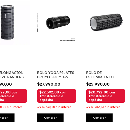
ELONGACION
ROLO YOGA PILATES
ROLO DE
 PVC RANDERS
PROYEC 33CM 139
ESTIRAMIENTO
14X33CM HYGGE
990,00
$27.990,00
$25.990,00
63060
992,00
$22.392,00
$20.792,00
con
con
con
erencia o
Transferencia o
Transferencia o
ito
depósito
depósito
30,00
sin interés
3
x
$9.330,00
sin interés
3
x
$8.663,33
sin interés
mprar
Comprar
Comprar