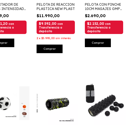
ITADOR DE
PELOTA DE REACCION
PELOTA CON PINCHE
 INTENSIDAD
PLASTICA NEW PLAST
10CM MASAJES GMP
INFLA
89,00
$11.990,00
$2.690,00
31,20
$9.592,00
$2.152,00
con
con
con
erencia o
Transferencia o
Transferencia o
ito
depósito
depósito
2
x
$5.995,00
sin interés
mprar
Comprar
Comprar