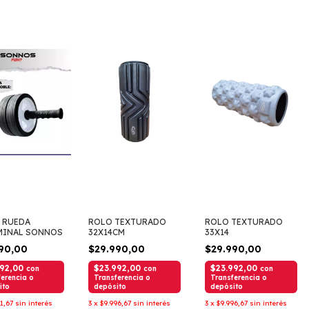
 RUEDA
ROLO TEXTURADO
ROLO TEXTURADO
MINAL SONNOS
32X14CM
33X14
990,00
$29.990,00
$29.990,00
592,00
$23.992,00
$23.992,00
con
con
con
erencia o
Transferencia o
Transferencia o
ito
depósito
depósito
31,67
sin interés
3
x
$9.996,67
sin interés
3
x
$9.996,67
sin interés