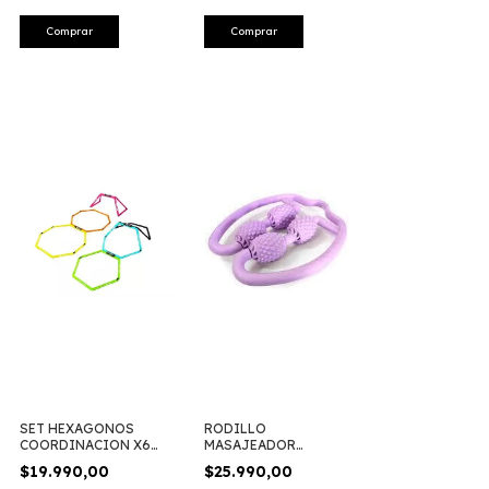
Comprar
Comprar
SET HEXAGONOS
RODILLO
COORDINACION X6
MASAJEADOR
PROYEC 183
PIERNAS BRAZOS
$19.990,00
$25.990,00
GMP