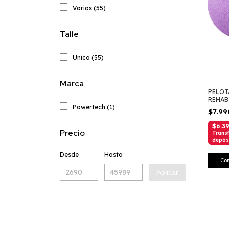
Varios (55)
Talle
Unico (55)
Marca
PELOT
REHAB
Powertech (1)
FASCI
$7.9
$6.3
Precio
Transf
depós
Desde
Hasta
Co
Aplicar