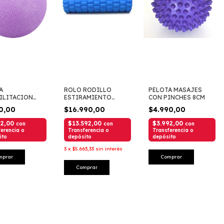
A
ROLO RODILLO
PELOTA MASAJES
ILITACION
ESTIRAMIENTO
CON PINCHES 8CM
A 6CM MACIZA
FITADDICT 30X9
90,00
$16.990,00
$4.990,00
92,00
$13.592,00
$3.992,00
con
con
con
erencia o
Transferencia o
Transferencia o
ito
depósito
depósito
3
x
$5.663,33
sin interés
mprar
Comprar
Comprar