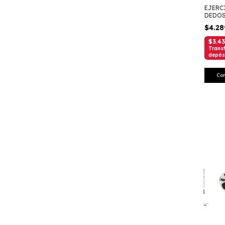
EJERC
DEDOS
BAJA
$4.2
$3.4
Transf
depós
Co