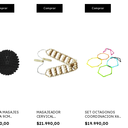
mprar
Comprar
Comprar
A MASAJES
MASAJEADOR
SET OCTAGONOS
A 9CM
CERVICAL
COORDINACION X6
RTECH
MADEROTERAPIA
PROYEC 191
90,00
$21.990,00
$19.990,00