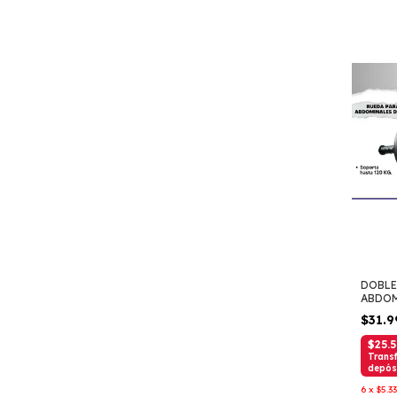
DOBLE
ABDO
$31.
$25.
Transf
depós
6
x
$5.3