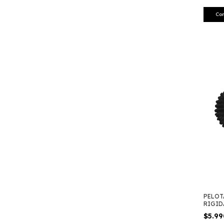
Co
PELOT
RIGID
POWE
$5.9