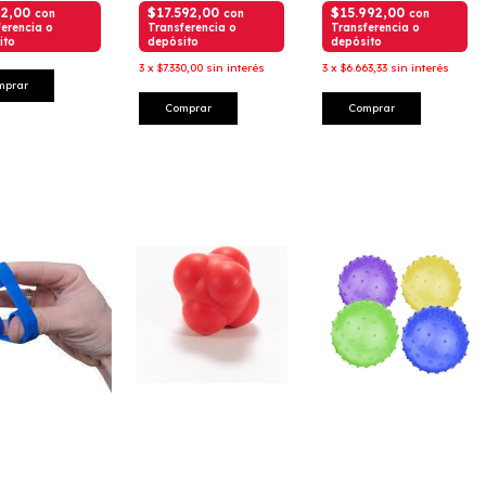
92,00
$17.592,00
$15.992,00
con
con
con
erencia o
Transferencia o
Transferencia o
ito
depósito
depósito
3
x
$7.330,00
sin interés
3
x
$6.663,33
sin interés
mprar
Comprar
Comprar