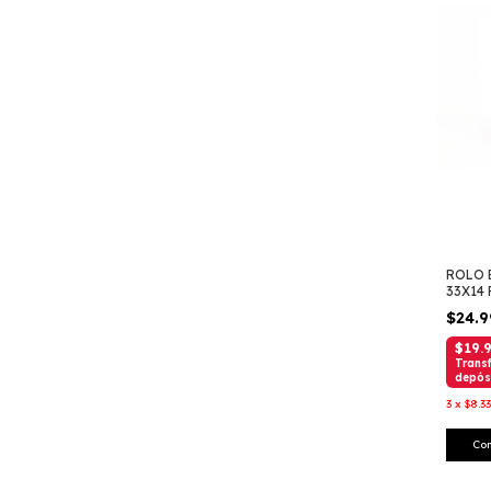
ROLO 
33X14
$24.
$19.
Transf
depós
3
x
$8.3
Co