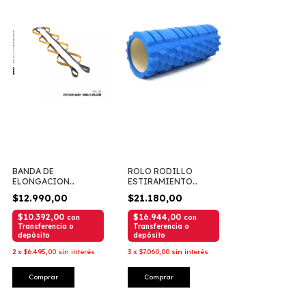
BANDA DE
ROLO RODILLO
ELONGACION
ESTIRAMIENTO
PROYEC
FITADDICT 33CM
$12.990,00
$21.180,00
$10.392,00
$16.944,00
con
con
Transferencia o
Transferencia o
depósito
depósito
2
x
$6.495,00
sin interés
3
x
$7.060,00
sin interés
Comprar
Comprar