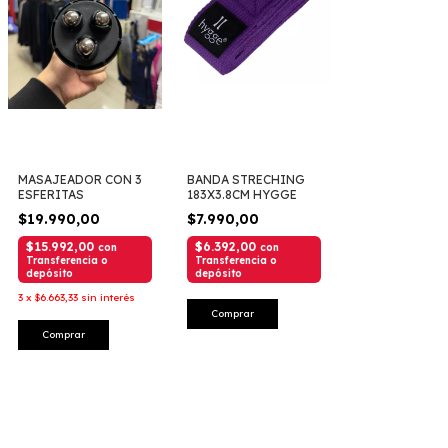
MASAJEADOR CON 3
BANDA STRECHING
ESFERITAS
183X3.8CM HYGGE
$19.990,00
$7.990,00
$15.992,00
$6.392,00
con
con
Transferencia o
Transferencia o
depósito
depósito
3
x
$6.663,33
sin interés
Comprar
Comprar