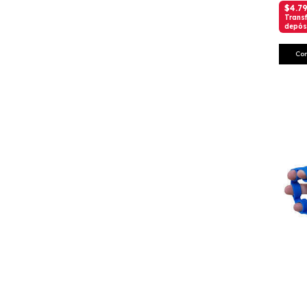
$4.7
Transf
depós
Co