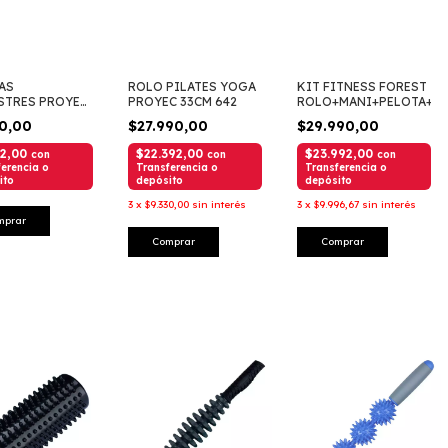
AS
ROLO PILATES YOGA
KIT FITNESS FOREST
STRES PROYEC
PROYEC 33CM 642
ROLO+MANI+PELOTA+L
90,00
$27.990,00
$29.990,00
92,00
$22.392,00
$23.992,00
con
con
con
erencia o
Transferencia o
Transferencia o
ito
depósito
depósito
3
x
$9.330,00
sin interés
3
x
$9.996,67
sin interés
mprar
Comprar
Comprar