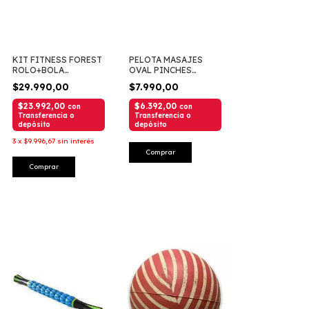
KIT FITNESS FOREST
PELOTA MASAJES
ACR
ROLO+BOLA
OVAL PINCHES
MASAJE+MANI
BLANDA 12X6
$29.990,00
$7.990,00
$23.992,00
$6.392,00
con
con
Transferencia o
Transferencia o
depósito
depósito
3
x
$9.996,67
sin interés
Comprar
Comprar