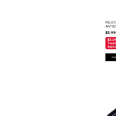
PELOT
ANTIE
231
$3.9
$3.1
Transf
depós
Co