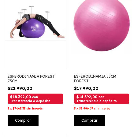
ESFERODINAMIA FOREST
ESFERODINAMIA 55CM
75CM
FOREST
$22.990,00
$17.990,00
$18.392,00
$14.392,00
con
con
Transferencia o depósito
Transferencia o depósito
3
x
$7.663,33
sin interés
3
x
$5.996,67
sin interés
Comprar
Comprar