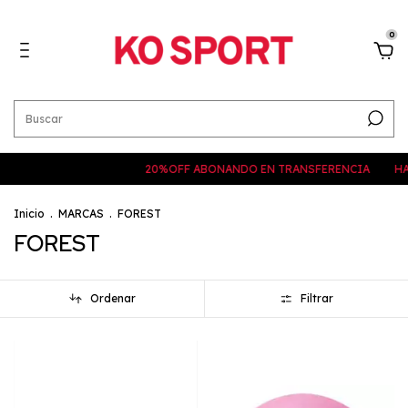
0
20%OFF ABONANDO EN TRANSFERENCIA
HASTA 
Inicio
.
MARCAS
.
FOREST
FOREST
Ordenar
Filtrar