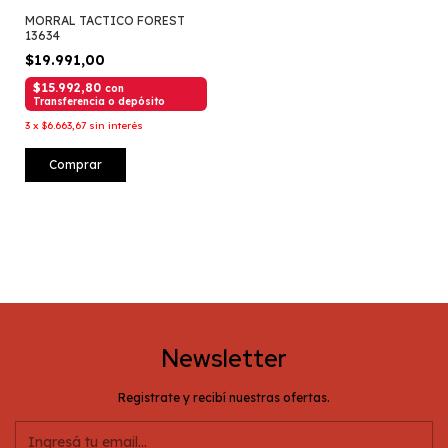
MORRAL TACTICO FOREST
13634
$19.991,00
$15.992,80
con
Transferencia o depósito
3
x
$6.663,67
sin interés
Comprar
Newsletter
Registrate y recibí nuestras ofertas.