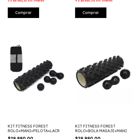
3
x
$8.663,33
sin interés
9
x
$6.665,56
sin interés
Comprar
Comprar
KIT FITNESS FOREST
KIT FITNESS FOREST
ROLO+MANI+PELOTA+LACR
ROLO+BOLA MASAJE+MANI
$29.990,00
$29.990,00