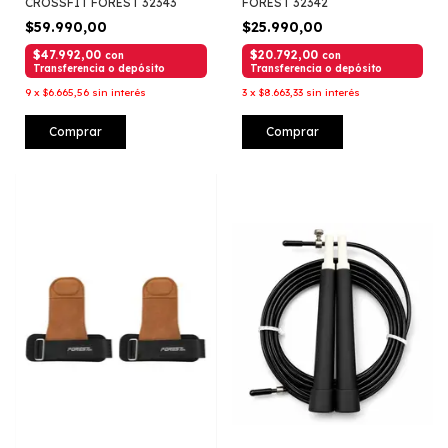
CROSSFIT FOREST 32343
FOREST 32342
$59.990,00
$25.990,00
$47.992,00
$20.792,00
con
con
Transferencia o depósito
Transferencia o depósito
9
x
$6.665,56
sin interés
3
x
$8.663,33
sin interés
Comprar
Comprar