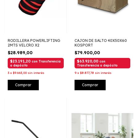
RODILLERA POWERLIFTING
CAJON DE SALTO 40X50X60
2MTS VELCRO X2
KOSPORT
$28.989,00
$79.900,00
$23.191,20
$63.920,00
con
Transferencia
con
o depósito
Transferencia o depósito
3
x
$9.663,00
sin interés
9
x
$8.877,78
sin interés
Comprar
Comprar