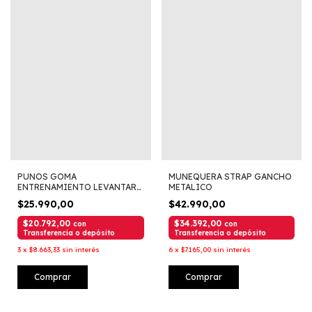
PUNOS GOMA
MUNEQUERA STRAP GANCHO
ENTRENAMIENTO LEVANTAR
METALICO
PESAS
$25.990,00
$42.990,00
$20.792,00
$34.392,00
con
con
Transferencia o depósito
Transferencia o depósito
3
x
$8.663,33
sin interés
6
x
$7.165,00
sin interés
Comprar
Comprar