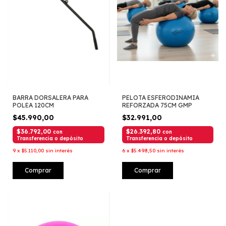
BARRA DORSALERA PARA
PELOTA ESFERODINAMIA
POLEA 120CM
REFORZADA 75CM GMP
$45.990,00
$32.991,00
$36.792,00
$26.392,80
con
con
Transferencia o depósito
Transferencia o depósito
9
x
$5.110,00
sin interés
6
x
$5.498,50
sin interés
Comprar
Comprar