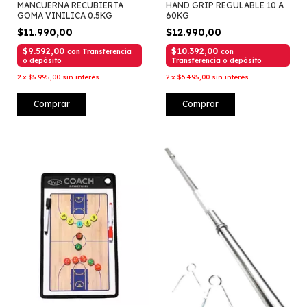
MANCUERNA RECUBIERTA
HAND GRIP REGULABLE 10 A
GOMA VINILICA 0.5KG
60KG
$11.990,00
$12.990,00
$9.592,00
$10.392,00
con
Transferencia
con
o depósito
Transferencia o depósito
2
x
$5.995,00
sin interés
2
x
$6.495,00
sin interés
Comprar
Comprar