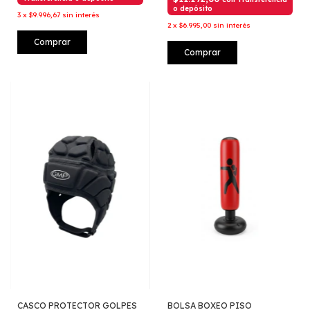
o depósito
3
x
$9.996,67
sin interés
2
x
$6.995,00
sin interés
Comprar
Comprar
CASCO PROTECTOR GOLPES
BOLSA BOXEO PISO