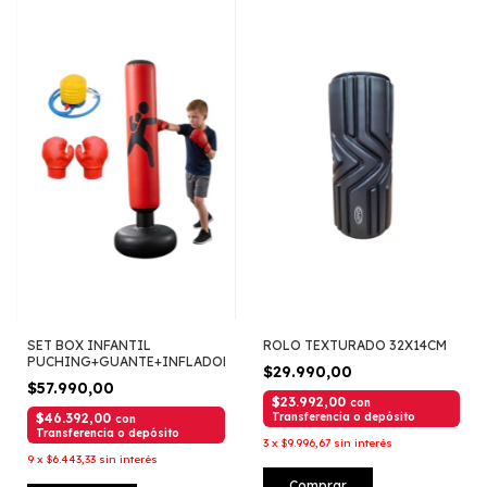
SET BOX INFANTIL
ROLO TEXTURADO 32X14CM
PUCHING+GUANTE+INFLADOR
$29.990,00
$57.990,00
$23.992,00
con
$46.392,00
Transferencia o depósito
con
Transferencia o depósito
3
x
$9.996,67
sin interés
9
x
$6.443,33
sin interés
Comprar