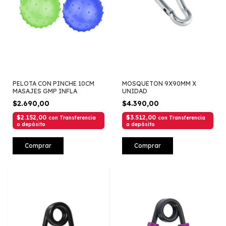
PELOTA CON PINCHE 10CM
MOSQUETON 9X90MM X
MASAJES GMP INFLA
UNIDAD
$2.690,00
$4.390,00
$2.152,00
$3.512,00
con
Transferencia
con
Transferencia
o depósito
o depósito
Comprar
Comprar