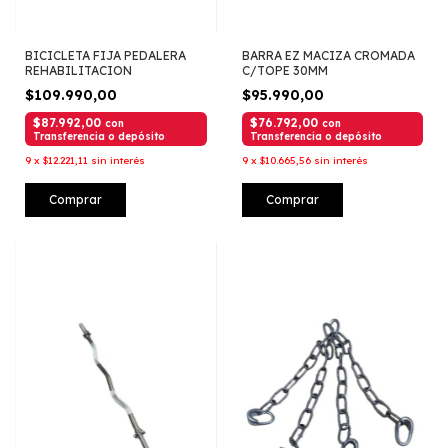
BICICLETA FIJA PEDALERA
BARRA EZ MACIZA CROMADA
REHABILITACION
C/TOPE 30MM
$109.990,00
$95.990,00
$87.992,00
$76.792,00
con
con
Transferencia o depósito
Transferencia o depósito
9
x
$12.221,11
sin interés
9
x
$10.665,56
sin interés
Comprar
Comprar