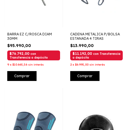
BARRA EZ C/ROSCA DIAM
CADENA METALICA P/BOLSA
30MM
ESTANADA 4 TIRAS
$95.990,00
$13.990,00
$76.792,00
$11.192,00
con
con
Transferencia
Transferencia o depósito
o depósito
9
x
$10.665,56
sin interés
2
x
$6.995,00
sin interés
Comprar
Comprar