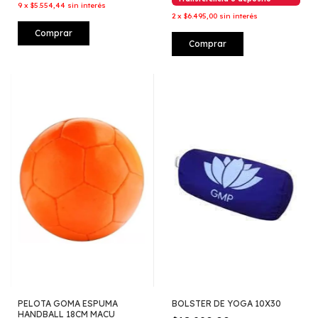
9
x
$5.554,44
sin interés
2
x
$6.495,00
sin interés
Comprar
Comprar
PELOTA GOMA ESPUMA
BOLSTER DE YOGA 10X30
HANDBALL 18CM MACU