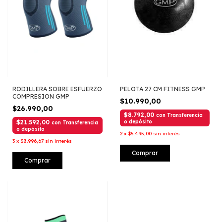
RODILLERA SOBRE ESFUERZO
PELOTA 27 CM FITNESS GMP
COMPRESION GMP
$10.990,00
$26.990,00
$8.792,00
con
Transferencia
$21.592,00
o depósito
con
Transferencia
o depósito
2
x
$5.495,00
sin interés
3
x
$8.996,67
sin interés
Comprar
Comprar