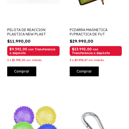
PELOTA DE REACCION
PIZARRA MAGNETICA
PLASTICA NEW PLAST
P/PRACTICA DE FUT
$11.990,00
$29.990,00
$9.592,00
$23.992,00
con
Transferencia
con
o depósito
Transferencia o depósito
2
x
$5.995,00
sin interés
3
x
$9.996,67
sin interés
Comprar
Comprar