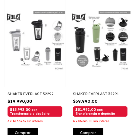
SHAKER EVERLAST 32292
SHAKER EVERLAST 32291
$19.990,00
$39.990,00
$15.992,00
$31.992,00
con
con
Transferencia o depósito
Transferencia o depósito
3
x
$6.663,33
sin interés
6
x
$6.665,00
sin interés
Comprar
Comprar