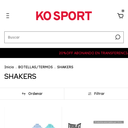
0
20%OFF ABONANDO EN TRANSFERENCIA
H
Inicio
.
BOTELLAS/TERMOS
.
SHAKERS
SHAKERS
Ordenar
Filtrar