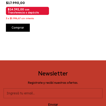
$17.990,00
$14.392,00
con
Transferencia o depósito
3
x
$5.996,67
sin interés
Comprar
Newsletter
Registrate y recibí nuestras ofertas.