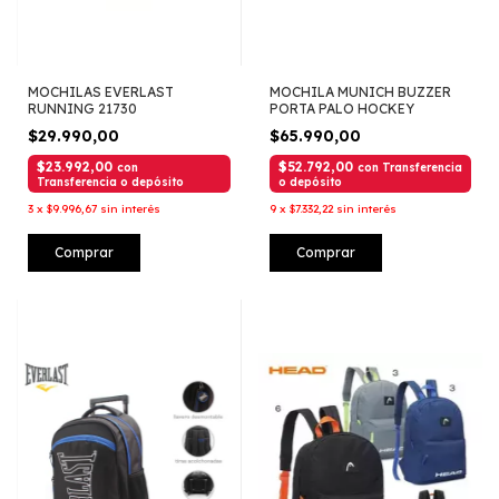
MOCHILAS EVERLAST
MOCHILA MUNICH BUZZER
RUNNING 21730
PORTA PALO HOCKEY
$29.990,00
$65.990,00
$23.992,00
$52.792,00
con
con
Transferencia
Transferencia o depósito
o depósito
3
x
$9.996,67
sin interés
9
x
$7.332,22
sin interés
Comprar
Comprar