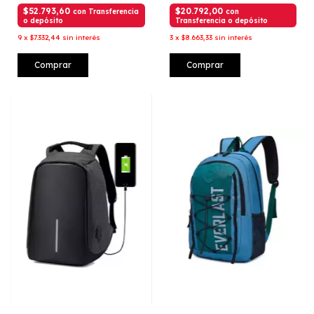
$52.793,60
$20.792,00
con
Transferencia
con
o depósito
Transferencia o depósito
9
x
$7.332,44
sin interés
3
x
$8.663,33
sin interés
Comprar
Comprar