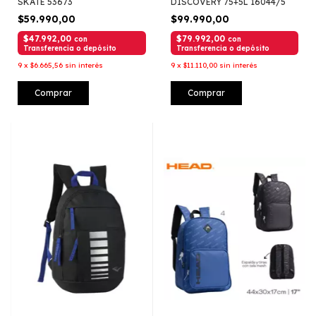
SKATE 53673
DISCOVERY 75+5L 16044/5
$59.990,00
$99.990,00
$47.992,00
$79.992,00
con
con
Transferencia o depósito
Transferencia o depósito
9
x
$6.665,56
sin interés
9
x
$11.110,00
sin interés
Comprar
Comprar