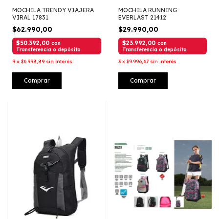
MOCHILA TRENDY VIAJERA
MOCHILA RUNNING
VIRAL 17831
EVERLAST 21412
$62.990,00
$29.990,00
$50.392,00
$23.992,00
con
con
Transferencia o depósito
Transferencia o depósito
9
x
$6.998,89
sin interés
3
x
$9.996,67
sin interés
Comprar
Comprar