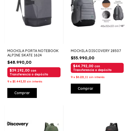
MOCHILA PORTA NOTEBOOK
MOCHILA DISCOVERY 28507
ALPINE SKATE 1624
$55.990,00
$48.990,00
$44.792,00
con
$39.192,00
Transferencia o depósito
con
Transferencia o depósito
9
x
$6.221,11
sin interés
9
x
$5.443,33
sin interés
Comprar
Comprar