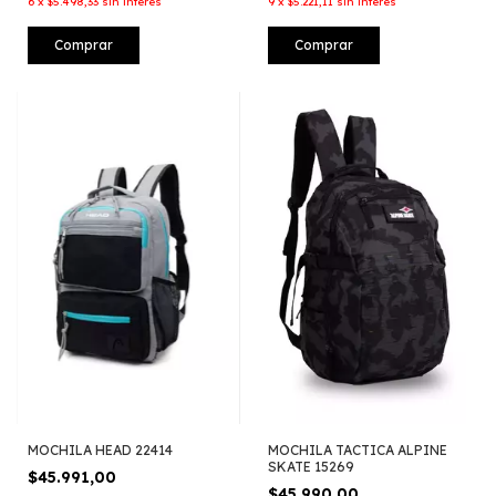
6
x
$5.498,33
sin interés
9
x
$5.221,11
sin interés
Comprar
Comprar
MOCHILA HEAD 22414
MOCHILA TACTICA ALPINE
SKATE 15269
$45.991,00
$45.990,00