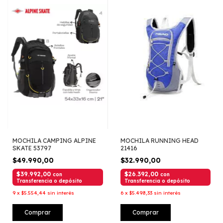
MOCHILA CAMPING ALPINE
MOCHILA RUNNING HEAD
SKATE 53797
21416
$49.990,00
$32.990,00
$39.992,00
$26.392,00
con
con
Transferencia o depósito
Transferencia o depósito
9
x
$5.554,44
sin interés
6
x
$5.498,33
sin interés
Comprar
Comprar