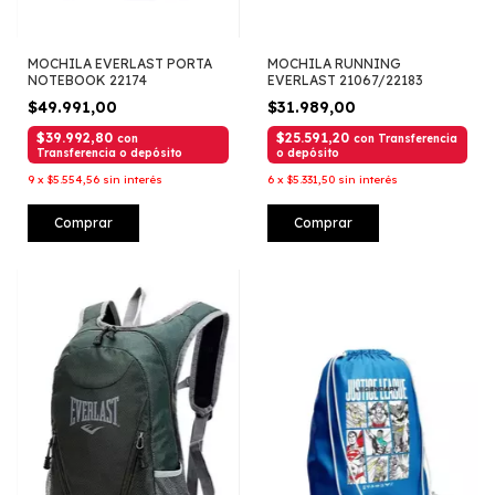
MOCHILA EVERLAST PORTA
MOCHILA RUNNING
NOTEBOOK 22174
EVERLAST 21067/22183
$49.991,00
$31.989,00
$39.992,80
$25.591,20
con
con
Transferencia
Transferencia o depósito
o depósito
9
x
$5.554,56
sin interés
6
x
$5.331,50
sin interés
Comprar
Comprar