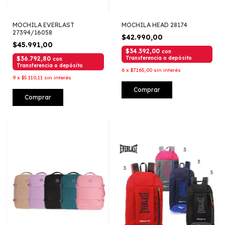
MOCHILA EVERLAST
MOCHILA HEAD 28174
27394/16058
$42.990,00
$45.991,00
$34.392,00
con
$36.792,80
Transferencia o depósito
con
Transferencia o depósito
6
x
$7.165,00
sin interés
9
x
$5.110,11
sin interés
Comprar
Comprar