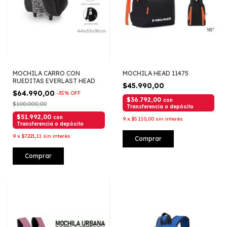
MOCHILA CARRO CON
MOCHILA HEAD 11475
RUEDITAS EVERLAST HEAD
$45.990,00
$64.990,00
-
35
%
OFF
$36.792,00
con
$100.000,00
Transferencia o depósito
$51.992,00
con
9
x
$5.110,00
sin interés
Transferencia o depósito
9
x
$7.221,11
sin interés
Comprar
Comprar