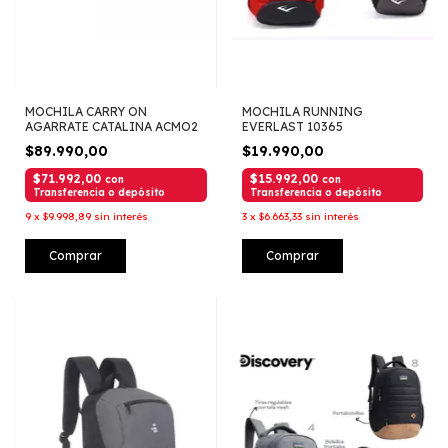
MOCHILA CARRY ON
MOCHILA RUNNING
AGARRATE CATALINA ACMO2
EVERLAST 10365
$89.990,00
$19.990,00
$71.992,00
$15.992,00
con
con
Transferencia o depósito
Transferencia o depósito
9
x
$9.998,89
sin interés
3
x
$6.663,33
sin interés
Comprar
Comprar