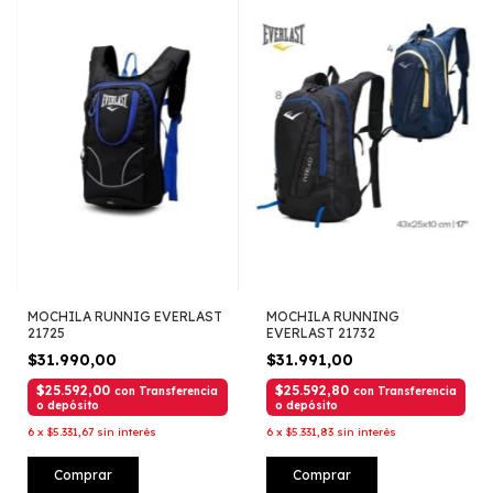
MOCHILA RUNNIG EVERLAST
MOCHILA RUNNING
21725
EVERLAST 21732
$31.990,00
$31.991,00
$25.592,00
$25.592,80
con
Transferencia
con
Transferencia
o depósito
o depósito
6
x
$5.331,67
sin interés
6
x
$5.331,83
sin interés
Comprar
Comprar