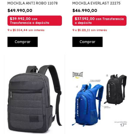
MOCHILA ANTI ROBO 11078
MOCHILA EVERLAST 22275
$49.990,00
$46.990,00
$39.992,00
$37.592,00
con
con
Transferencia
Transferencia o depósito
o depósito
9
x
$5.554,44
sin interés
9
x
$5.221,11
sin interés
Comprar
Comprar