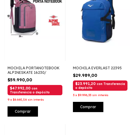
MOCHILA PORTANOTEBOOK
MOCHILA EVERLAST 22395
ALPINESKATE 16230/
$29.989,00
$59.990,00
$23.991,20
con
Transferencia
$47.992,00
o depósito
con
Transferencia o depósito
3
x
$9.996,33
sin interés
9
x
$6.665,56
sin interés
Comprar
Comprar