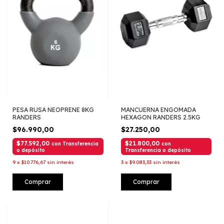
PESA RUSA NEOPRENE 8KG
MANCUERNA ENGOMADA
RANDERS
HEXAGON RANDERS 2.5KG
$96.990,00
$27.250,00
$77.592,00
$21.800,00
con
Transferencia
con
o depósito
Transferencia o depósito
9
x
$10.776,67
sin interés
3
x
$9.083,33
sin interés
Comprar
Comprar