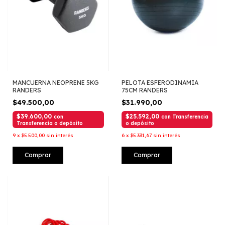
MANCUERNA NEOPRENE 5KG
PELOTA ESFERODINAMIA
RANDERS
75CM RANDERS
$49.500,00
$31.990,00
$39.600,00
$25.592,00
con
con
Transferencia
Transferencia o depósito
o depósito
9
x
$5.500,00
sin interés
6
x
$5.331,67
sin interés
Comprar
Comprar