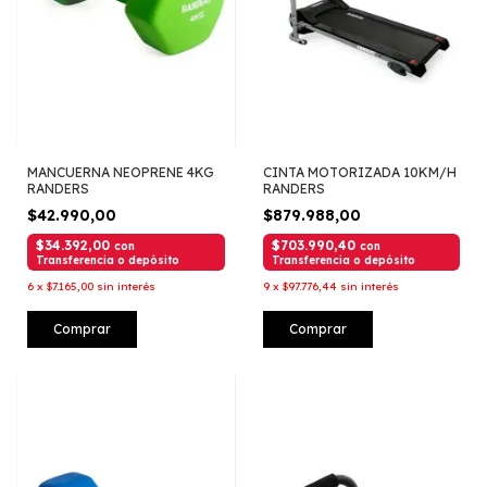
MANCUERNA NEOPRENE 4KG
CINTA MOTORIZADA 10KM/H
RANDERS
RANDERS
$42.990,00
$879.988,00
$34.392,00
$703.990,40
con
con
Transferencia o depósito
Transferencia o depósito
6
x
$7.165,00
sin interés
9
x
$97.776,44
sin interés
Comprar
Comprar