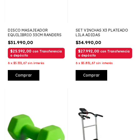
DISCO MASAJEADOR
SET VINCHAS X3 PLATEADO
EQUILIBRIO 33CM RANDERS
LILA ADIDAS
$31.990,00
$34.990,00
$25.592,00
$27.992,00
con
Transferencia
con
Transferencia
o depósito
o depósito
6
x
$5.331,67
sin interés
6
x
$5.831,67
sin interés
Comprar
Comprar