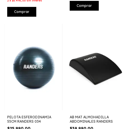
2
x
$5.495,00
sin interés
Comprar
Comprar
PELOTA ESFERODINAMIA
AB MAT ALMOHADILLA
55CM RANDERS 034
ABDOMINALES RANDERS
$25.990,00
$39.990,00