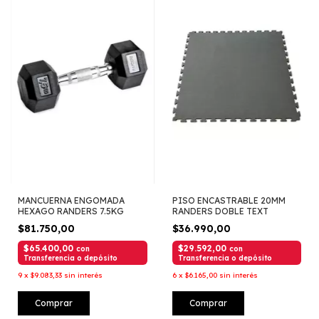
MANCUERNA ENGOMADA
PISO ENCASTRABLE 20MM
HEXAGO RANDERS 7.5KG
RANDERS DOBLE TEXT
$81.750,00
$36.990,00
$65.400,00
$29.592,00
con
con
Transferencia o depósito
Transferencia o depósito
9
x
$9.083,33
sin interés
6
x
$6.165,00
sin interés
Comprar
Comprar