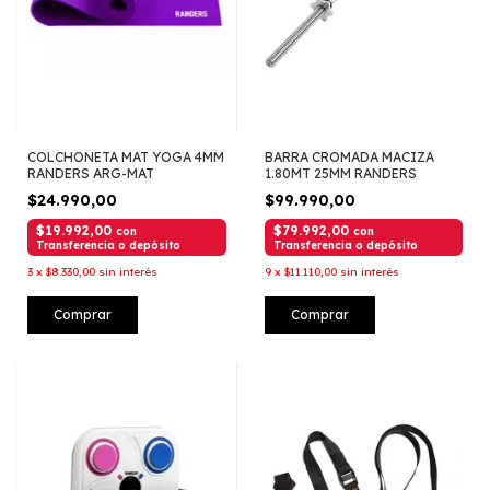
COLCHONETA MAT YOGA 4MM
BARRA CROMADA MACIZA
RANDERS ARG-MAT
1.80MT 25MM RANDERS
$24.990,00
$99.990,00
$19.992,00
$79.992,00
con
con
Transferencia o depósito
Transferencia o depósito
3
x
$8.330,00
sin interés
9
x
$11.110,00
sin interés
Comprar
Comprar