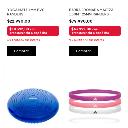
YOGA MATT 4MM PVC
BARRA CROMADA MACIZA
RANDERS
1.50MT 25MM RANDERS
$22.990,00
$79.990,00
$18.392,00
$63.992,00
con
con
Transferencia o depósito
Transferencia o depósito
3
x
$7.663,33
sin interés
9
x
$8.887,78
sin interés
Comprar
Comprar