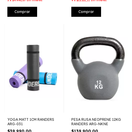
3
x
$9.996,67
sin interés
9
x
$12.221,11
sin interés
Comprar
Comprar
YOGA MATT 1CM RANDERS
PESA RUSA NEOPRENE 12KG
ARG-031
RANDERS ARG-NKNE
$39.990,00
$139.900,00