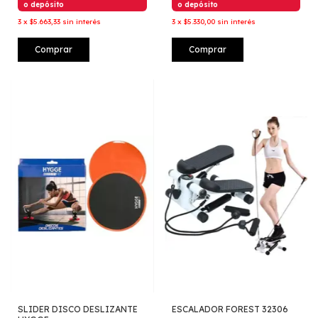
o depósito
o depósito
3
x
$5.663,33
sin interés
3
x
$5.330,00
sin interés
Comprar
Comprar
SLIDER DISCO DESLIZANTE
ESCALADOR FOREST 32306