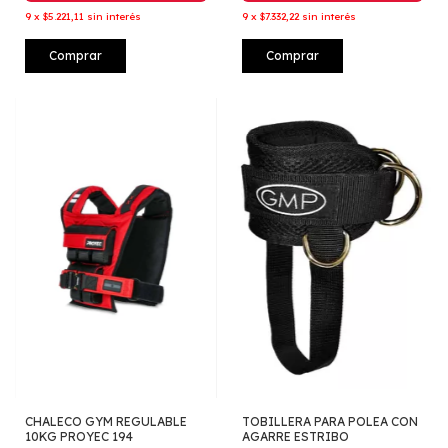
9
x
$5.221,11
sin interés
9
x
$7.332,22
sin interés
Comprar
Comprar
CHALECO GYM REGULABLE
TOBILLERA PARA POLEA CON
10KG PROYEC 194
AGARRE ESTRIBO