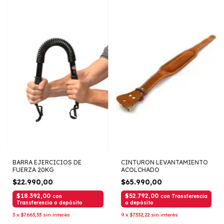
BARRA EJERCICIOS DE
CINTURON LEVANTAMIENTO
FUERZA 20KG
ACOLCHADO
$22.990,00
$65.990,00
$18.392,00
$52.792,00
con
con
Transferencia
Transferencia o depósito
o depósito
3
x
$7.663,33
sin interés
9
x
$7.332,22
sin interés