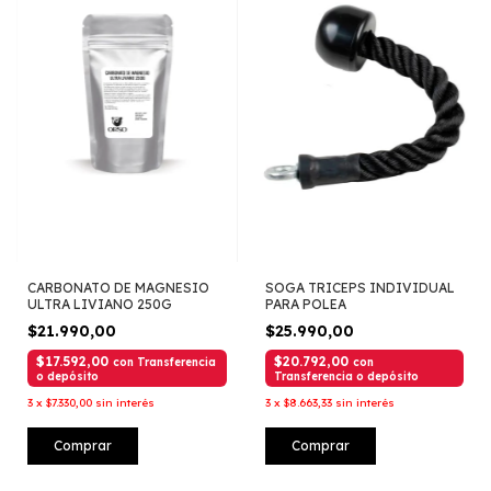
CARBONATO DE MAGNESIO
SOGA TRICEPS INDIVIDUAL
ULTRA LIVIANO 250G
PARA POLEA
$21.990,00
$25.990,00
$17.592,00
$20.792,00
con
Transferencia
con
o depósito
Transferencia o depósito
3
x
$7.330,00
sin interés
3
x
$8.663,33
sin interés
Comprar
Comprar