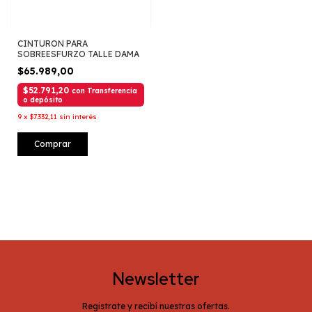
CINTURON PARA
SOBREESFURZO TALLE DAMA
$65.989,00
$52.791,20
con
Transferencia
o depósito
9
x
$7.332,11
sin interés
Comprar
Newsletter
Registrate y recibí nuestras ofertas.