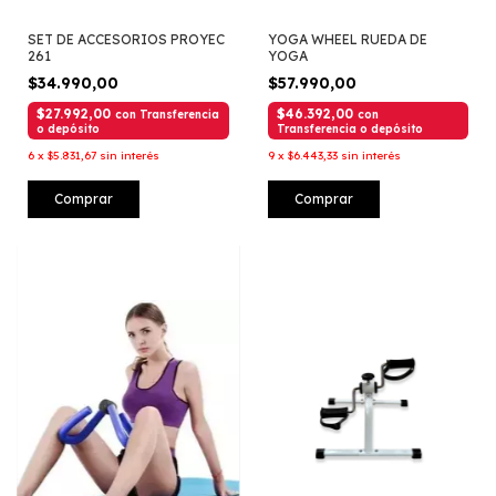
SET DE ACCESORIOS PROYEC
YOGA WHEEL RUEDA DE
261
YOGA
$34.990,00
$57.990,00
$27.992,00
$46.392,00
con
Transferencia
con
o depósito
Transferencia o depósito
6
x
$5.831,67
sin interés
9
x
$6.443,33
sin interés
Comprar
Comprar