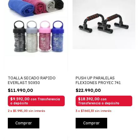
TOALLA SECADO RAPIDO
PUSH UP PARALELAS
EVERLAST 50X50
FLEXIONES PROYEC 741
$11.990,00
$22.990,00
$9.592,00
$18.392,00
con
Transferencia
con
o depósito
Transferencia o depósito
2
x
$5.995,00
sin interés
3
x
$7.663,33
sin interés
Comprar
Comprar