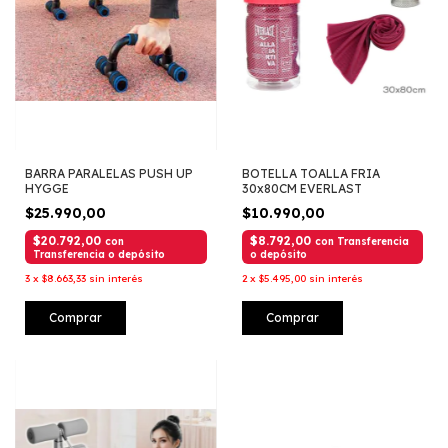
BARRA PARALELAS PUSH UP
BOTELLA TOALLA FRIA
HYGGE
30x80CM EVERLAST
$25.990,00
$10.990,00
$20.792,00
$8.792,00
con
con
Transferencia
Transferencia o depósito
o depósito
3
x
$8.663,33
sin interés
2
x
$5.495,00
sin interés
Comprar
Comprar