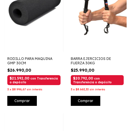
RODILLO PARA MAQUINA
BARRA EJERCICIOS DE
GMP 30CM
FUERZA 30KG
$26.990,00
$25.990,00
$21.592,00
$20.792,00
con
Transferencia
con
o depósito
Transferencia o depósito
3
x
$8.996,67
sin interés
3
x
$8.663,33
sin interés
Comprar
Comprar