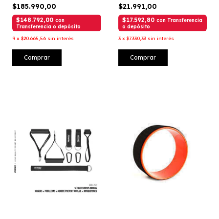
$185.990,00
$21.991,00
$148.792,00
$17.592,80
con
con
Transferencia
Transferencia o depósito
o depósito
9
x
$20.665,56
sin interés
3
x
$7.330,33
sin interés
Comprar
Comprar