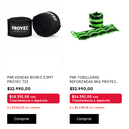
PAR VENDAS BOXEO 3.5MT
PAR TOBILLERAS
PROYEC 723
REFORZADAS 4KG PROYEC
131
$22.990,00
$32.990,00
$18.392,00
$26.392,00
con
con
Transferencia o depósito
Transferencia o depósito
3
x
$7.663,33
sin interés
6
x
$5.498,33
sin interés
Comprar
Comprar