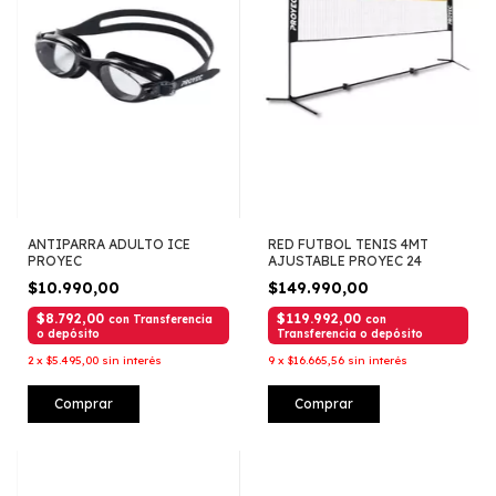
ANTIPARRA ADULTO ICE
RED FUTBOL TENIS 4MT
PROYEC
AJUSTABLE PROYEC 24
$10.990,00
$149.990,00
$8.792,00
$119.992,00
con
Transferencia
con
o depósito
Transferencia o depósito
2
x
$5.495,00
sin interés
9
x
$16.665,56
sin interés
Comprar
Comprar