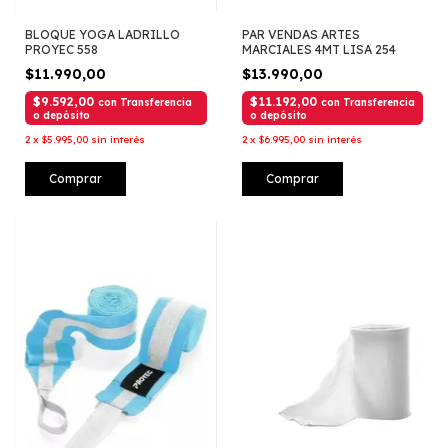
BLOQUE YOGA LADRILLO
PAR VENDAS ARTES
PROYEC 558
MARCIALES 4MT LISA 254
$11.990,00
$13.990,00
$9.592,00
$11.192,00
con
Transferencia
con
Transferencia
o depósito
o depósito
2
x
$5.995,00
sin interés
2
x
$6.995,00
sin interés
Comprar
Comprar