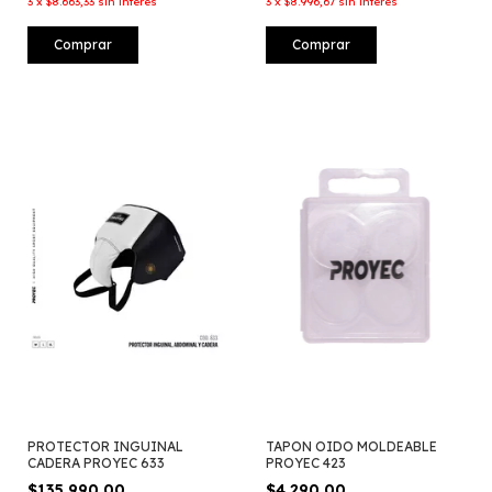
3
x
$8.663,33
sin interés
3
x
$8.996,67
sin interés
Comprar
Comprar
PROTECTOR INGUINAL
TAPON OIDO MOLDEABLE
CADERA PROYEC 633
PROYEC 423
$135.990,00
$4.290,00