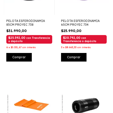
PELOTA ESFERODINAMIA
PELOTA ESFERODINAMIA
85CM PROYEC 738
65CM PROYEC 734
$31.990,00
$25.990,00
$25.592,00
$20.792,00
con
Transferencia
con
o depósito
Transferencia o depósito
6
x
$5.331,67
sin interés
3
x
$8.663,33
sin interés
Comprar
Comprar