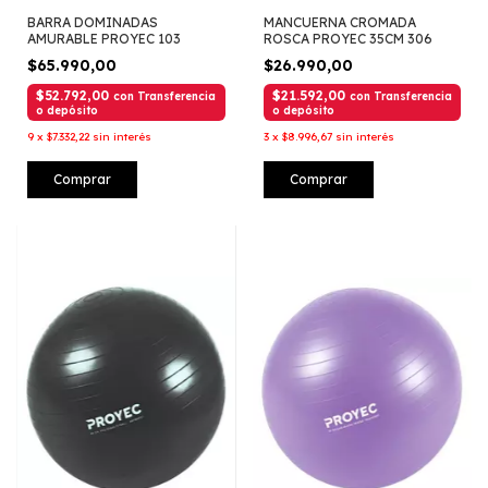
BARRA DOMINADAS
MANCUERNA CROMADA
AMURABLE PROYEC 103
ROSCA PROYEC 35CM 306
$65.990,00
$26.990,00
$52.792,00
$21.592,00
con
Transferencia
con
Transferencia
o depósito
o depósito
9
x
$7.332,22
sin interés
3
x
$8.996,67
sin interés
Comprar
Comprar