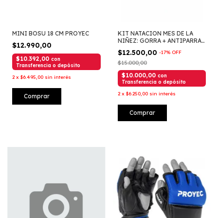
MINI BOSU 18 CM PROYEC
KIT NATACION MES DE LA
NIÑEZ: GORRA + ANTIPARRAS
$12.990,00
PROYEC
$12.500,00
-
17
%
OFF
$10.392,00
con
$15.000,00
Transferencia o depósito
$10.000,00
con
2
x
$6.495,00
sin interés
Transferencia o depósito
2
x
$6.250,00
sin interés
Comprar
Comprar