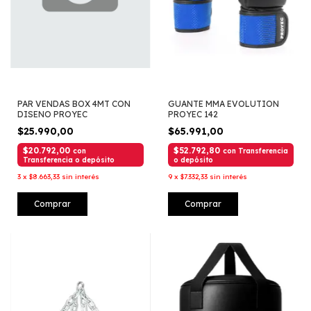
PAR VENDAS BOX 4MT CON
GUANTE MMA EVOLUTION
DISENO PROYEC
PROYEC 142
$25.990,00
$65.991,00
$20.792,00
$52.792,80
con
con
Transferencia
Transferencia o depósito
o depósito
3
x
$8.663,33
sin interés
9
x
$7.332,33
sin interés
Comprar
Comprar