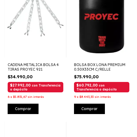
CADENA METALICA BOLSA 4
BOLSA BOX LONA PREMIUM
TIRAS PROYEC 921
0.50X33CM C/RELLE
$34.990,00
$75.990,00
$27.992,00
$60.792,00
con
Transferencia
con
o depósito
Transferencia o depósito
6
x
$5.831,67
sin interés
9
x
$8.443,33
sin interés
Comprar
Comprar