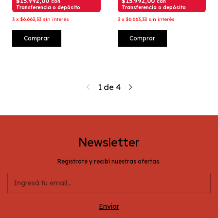
$15.992,00
$15.992,00
con
con
Transferencia o depósito
Transferencia o depósito
3
x
$6.663,33
sin interés
3
x
$6.663,33
sin interés
Comprar
Comprar
1
de
4
Newsletter
Registrate y recibí nuestras ofertas.